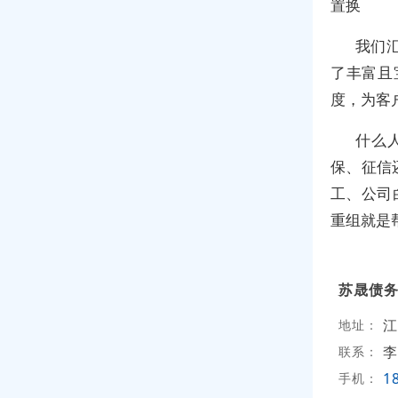
置换
我们
了丰富且
度，为客
什么
保、征信
工、公司
重组就是
苏晟债
江
地址：
李
联系：
1
手机：