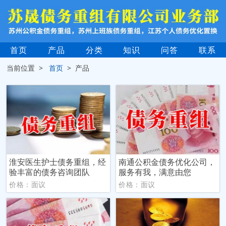
首页
产品
分类
知识
问答
联系
当前位置 >
首页
> 产品
淮安医生护士债务重组，经
南通公积金债务优化公司，
验丰富的债务咨询团队
服务有我，满意由您
价格：面议
价格：面议